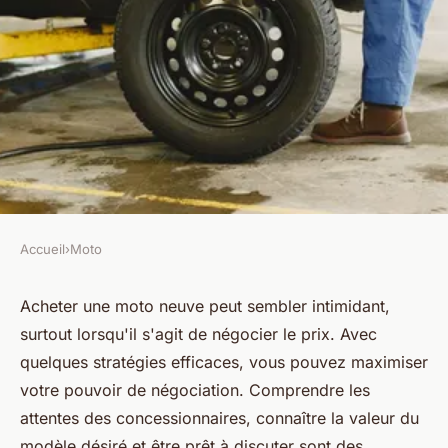
Accueil
›
Moto
MOTO
Comment négocier le prix
Acheter une moto neuve peut sembler intimidant,
surtout lorsqu'il s'agit de négocier le prix. Avec
d'une moto neuve ?
quelques stratégies efficaces, vous pouvez maximiser
votre pouvoir de négociation. Comprendre les
Noa
•
26 novembre 2024
•
8 min de lecture
attentes des concessionnaires, connaître la valeur du
modèle désiré et être prêt à discuter sont des