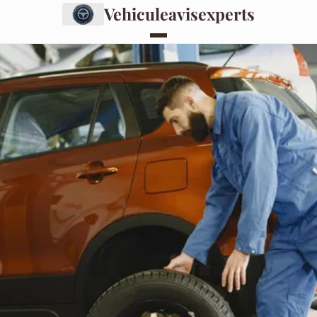
Vehiculeavisexperts